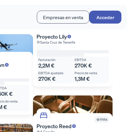
Empresas en venta
Acceder
Proyecto Lily
Santa Cruz de Tenerife
Facturación
EBITDA
wn
2,2M €
270K €
EBITDA ajustado
Precio de venta
270K €
1,3M €
ITDA
50K €
cio de venta
M €
Vista
Proyecto Reed
A Coruña