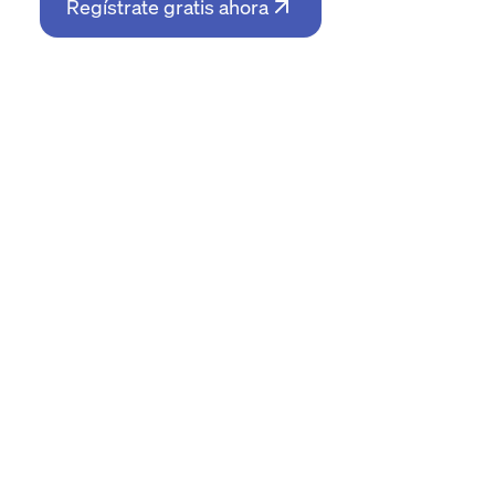
Regístrate gratis ahora
0
Usuarios en busca de
Empresas v
oportunidades de compraventa
en v
Conoce el tipo de e
Explora por comunidades autónomas qué tipo de