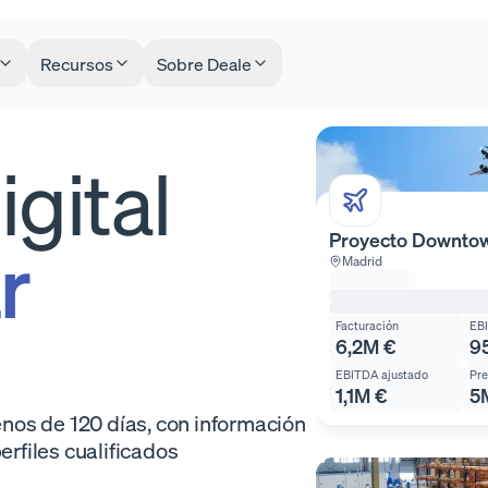
Recursos
Sobre Deale
Accionista 1 (10%)
3
Accionista 2 (20%)
Accionistas
gital
Accionista 3 (70%)
Inversor Industrial 2491
Proyecto Downto
r
Madrid
Madrid
Capital disponible
Adquisición deseada
Facturación
EB
5M€ - 10M€
100%
6,2M €
9
EBITDA ajustado
Pre
1,1M €
5
os de 120 días, con información
erfiles cualificados