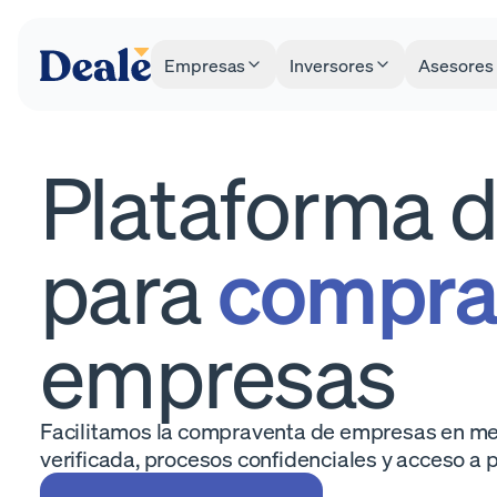
Facturación
EBITDA
14,8M €
3,8M €
Empresas
Inversores
Asesores
EBITDA ajustado
Precio de venta
4M €
16M €
Proyecto Blast
Zaragoza
Plataforma di
Facturación
EBITDA
14,8M €
3,8M €
EBITDA ajustado
Precio de venta
5M
4M €
16M €
para
compra
4M
3M
2M
empresas
1M
0
2022
2023
2024
2025
Facilitamos la compraventa de empresas en men
verificada, procesos confidenciales y acceso a p