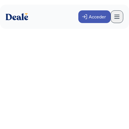
Acceder
Las 10 cosas que debes
saber antes de invertir en
una pequeña o mediana
empresa
INVERSOR
Noviembre 2023
·
3
minutos
Si quieres invertir en una pequeña o mediana
empresa, es fundamental realizar una