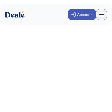
Acceder
Cómo funciona Deale
Credit: financiar la
compra de empresas
INVERSOR
PRODUCTO Y TECNOLOGÍA
Junio 2026
·
2
minutos
Cómo funciona Deale Credit, la nueva línea de
financiación LBO integrada en la plataforma
Deale: financia hasta el 30% de la compra, hasta