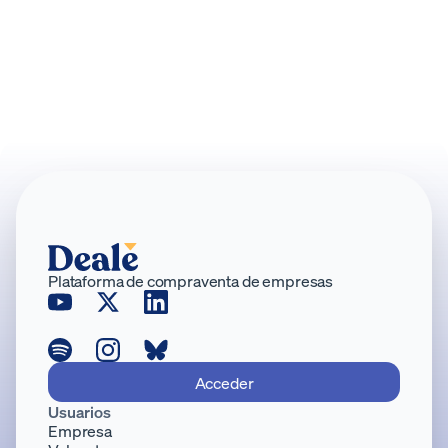
Mitos y leyendas sobre el Private Equity
Desmontamos los mitos más extendidos sobre el
capital riesgo y lo que realmente implica para una
PYME.
Diciembre 2023
·
3
minutos
Plataforma de compraventa de empresas
Acceder
Usuarios
Empresa