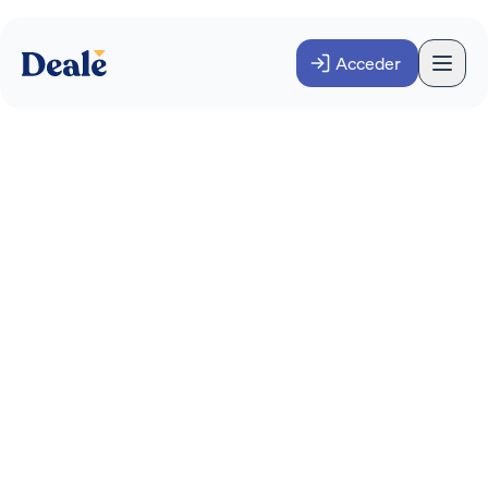
Acceder
Los primeros 100 días
tras una adquisición:
cómo garantizar una
integración exitosa
INVERSOR
Abril 2025
·
3
minutos
Conoce cuáles son los pasos de esta primera
fase, a qué áreas afecta y los errores que debes