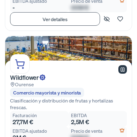
EBITDA ajustado
Precio de venta
-
00M €
Ver detalles
Wildflower
Ourense
Comercio mayorista y minorista
Clasificación y distribución de frutas y hortalizas
frescas.
Facturación
EBITDA
27,7M €
2,5M €
EBITDA ajustado
Precio de venta