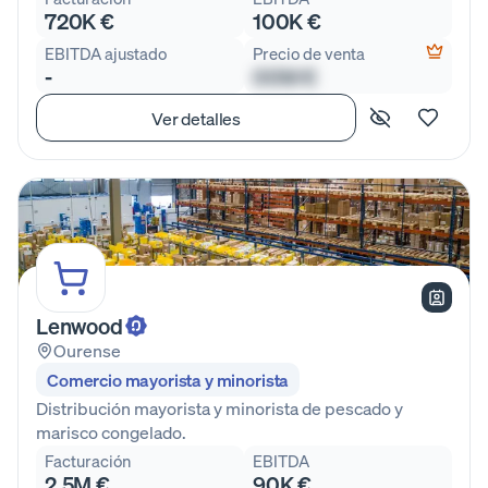
720K €
100K €
EBITDA ajustado
Precio de venta
-
00M €
Ver detalles
Lenwood
Ourense
Comercio mayorista y minorista
Distribución mayorista y minorista de pescado y
marisco congelado.
Facturación
EBITDA
2,5M €
90K €