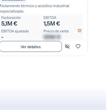
Aislamiento térmico y acústico industrial
especializado.
Facturación
EBITDA
5,1M €
1,5M €
EBITDA ajustado
Precio de venta
-
00M €
Ver detalles