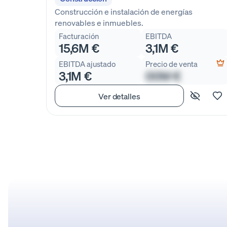
Construcción e instalación de energías
renovables e inmuebles.
Facturación
EBITDA
15,6M €
3,1M €
EBITDA ajustado
Precio de venta
3,1M €
00M €
Ver detalles