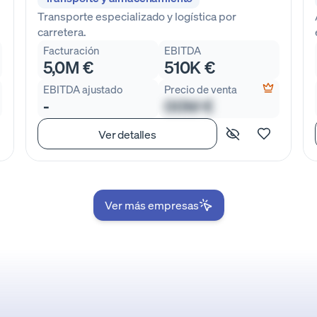
Transporte especializado y logística por
carretera.
Facturación
EBITDA
5,0M €
510K €
EBITDA ajustado
Precio de venta
-
00M €
Ver detalles
Ver más empresas