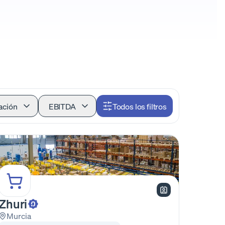
ación
EBITDA
Todos los filtros
Zhuri
Murcia