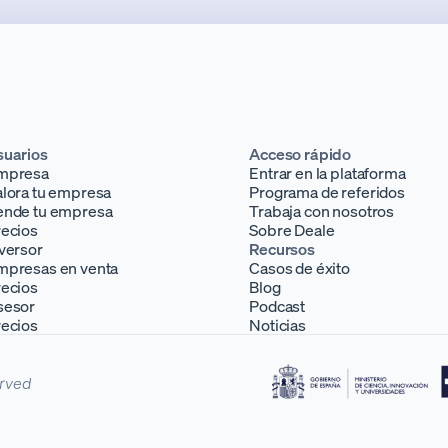
suarios
Acceso rápido
mpresa
Entrar en la plataforma
lora tu empresa
Programa de referidos
ende tu empresa
Trabaja con nosotros
recios
Sobre Deale
versor
Recursos
mpresas en venta
Casos de éxito
recios
Blog
sesor
Podcast
recios
Noticias
erved