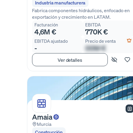
Industria manufacturera
Fabrica componentes hidráulicos, enfocado en
exportación y crecimiento en LATAM.
Facturación
EBITDA
4,6M €
770K €
EBITDA ajustado
Precio de venta
-
00M €
Ver detalles
Amaia
Murcia
Construcción