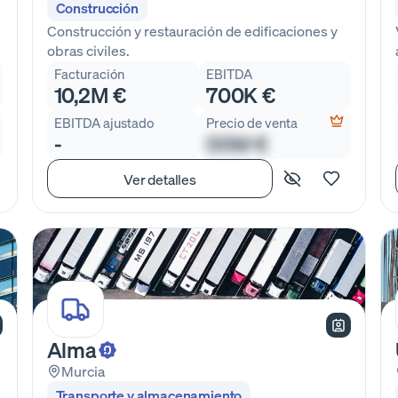
Construcción
Construcción y restauración de edificaciones y
obras civiles.
Facturación
EBITDA
10,2M €
700K €
EBITDA ajustado
Precio de venta
-
00M €
Ver detalles
Alma
Murcia
Transporte y almacenamiento