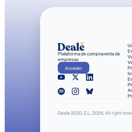
U
E
Plataforma de compraventa de
Va
empresas
V
P
Acceder
In
E
P
A
P
Deale 2020, S.L. 2026,
All right res