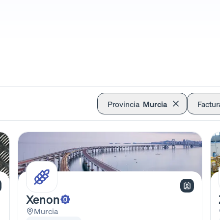
Provincia
Murcia
Factur
Xenon
Murcia