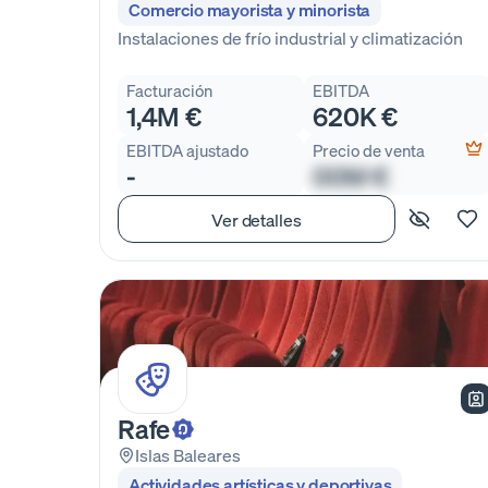
Comercio mayorista y minorista
Instalaciones de frío industrial y climatización
Facturación
EBITDA
1,4M €
620K €
EBITDA ajustado
Precio de venta
-
00M €
Ver detalles
Rafe
Islas Baleares
Actividades artísticas y deportivas