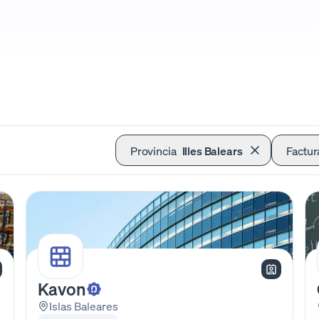
Provincia
Illes Balears
Factur
Kavon
Islas Baleares