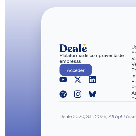
U
E
Plataforma de compraventa de
Va
empresas
V
P
Acceder
In
E
P
A
P
Deale 2020, S.L. 2026,
All right res