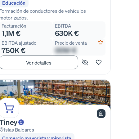
Educación
Formación de conductores de vehículos
motorizados.
Facturación
EBITDA
1,1M €
630K €
EBITDA ajustado
Precio de venta
750K €
00M €
Ver detalles
Tiney
Islas Baleares
Comercio mayorista y minorista