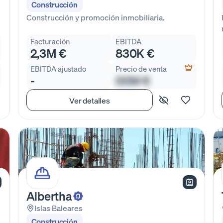
Construcción
Construcción y promoción inmobiliaria.
Facturación
EBITDA
2,3M €
830K €
EBITDA ajustado
Precio de venta
-
00M €
Ver detalles
Albertha
Islas Baleares
Construcción