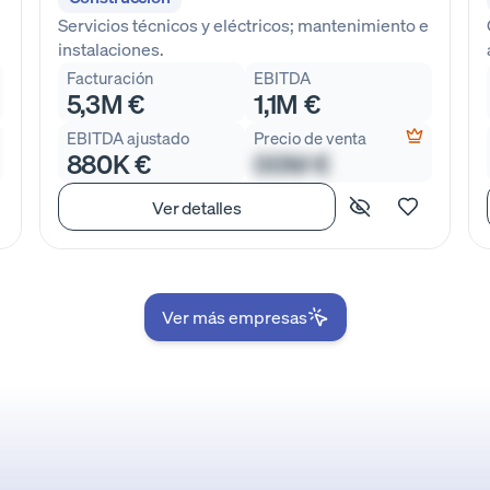
Servicios técnicos y eléctricos; mantenimiento e
instalaciones.
Facturación
EBITDA
5,3M €
1,1M €
EBITDA ajustado
Precio de venta
880K €
00M €
Ver detalles
Ver más empresas