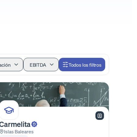
ación
EBITDA
Todos los filtros
Carmelita
Islas Baleares