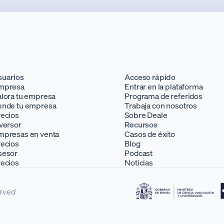
suarios
Acceso rápido
mpresa
Entrar en la plataforma
lora tu empresa
Programa de referidos
ende tu empresa
Trabaja con nosotros
recios
Sobre Deale
versor
Recursos
mpresas en venta
Casos de éxito
recios
Blog
sesor
Podcast
recios
Noticias
erved