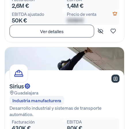
2,6M €
1,4M €
EBITDA ajustado
Precio de venta
50K €
00M €
Ver detalles
Sirius
Guadalajara
Industria manufacturera
Desarrollo industrial y sistemas de transporte
automático.
Facturación
EBITDA
430K €
80K €