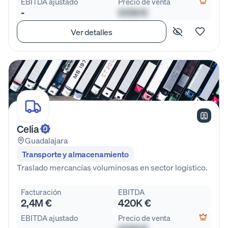
EBITDA ajustado
Precio de venta
-
00M €
Ver detalles
Celia
Guadalajara
Transporte y almacenamiento
Traslado mercancías voluminosas en sector logístico.
Facturación
EBITDA
2,4M €
420K €
EBITDA ajustado
Precio de venta