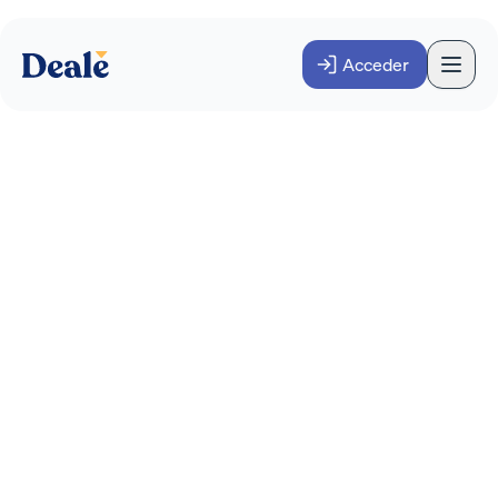
Acceder
Los 5 conceptos clave
para poder entender
mejor el mundo de las
finanzas
ACADEMY
FINANZAS
Octubre 2021
·
4
minutos
Te explicamos de manera sencilla, cinco
conceptos que consideramos interesantes a la