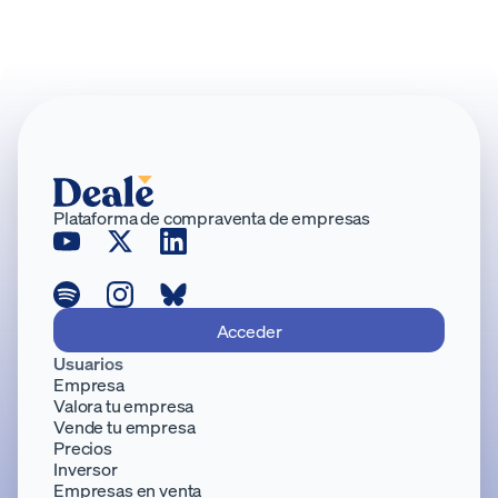
al tipo de comprador, hasta cómo proyectar
Julio 2025
·
4
minutos
profesionalidad sin revelar datos sensibles antes
de tiempo.
Plataforma de compraventa de empresas
Acceder
Usuarios
Empresa
Valora tu empresa
Vende tu empresa
Precios
Inversor
Empresas en venta