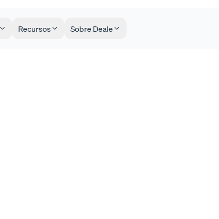
Recursos
Sobre Deale
o podemos asegurar 
ación de compraven
imizar los riesgos?
planteamos realizar una operación de compraventa
iables que debemos tener en cuenta y que nos ayudar
ión.