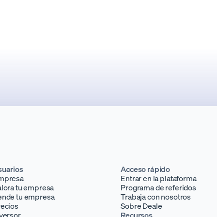
 por qué cada vez más equipos la eligen
son candida
onolitos y cómo implementarla en AWS de
operaciones
.
2
·
6
minutos
Abril 2026
·
3
suarios
Acceso rápido
mpresa
Entrar en la plataforma
lora tu empresa
Programa de referidos
ende tu empresa
Trabaja con nosotros
recios
Sobre Deale
versor
Recursos