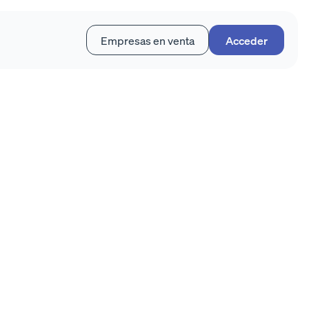
Empresas en venta
Acceder
el éxito de una
ta de empresas
 de empresas hay una
án a asegurar el éxito