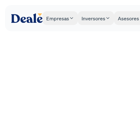
Empresas
Inversores
Asesores
¿Cóm
Marzo 2024
EMPRESA
oper
Tiempo de lectura
4
minutos
y min
Cuando nos 
serie de var
de la operac