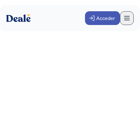
Acceder
Cláusulas menos
frecuentes en el contrato
de compraventa de
empresas
FINANZAS
INVERSOR
Diciembre 2023
·
3
minutos
3 cláusulas menos frecuentes y una habitual
que no debes olvidar incluir en un contrato de