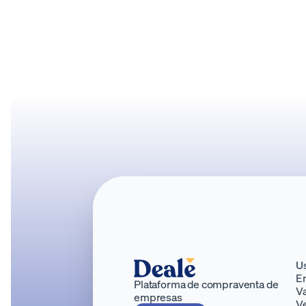
U
E
Plataforma de compraventa de
Va
empresas
V